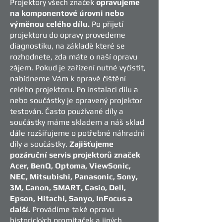
Projektory všech značek
opravujeme
na komponentové úrovni nebo
výměnou celého dílu.
Po přijetí
projektoru do opravy provedeme
diagnostiku, na základě které se
rozhodnete, zda máte o naší opravu
zájem. Pokud je zařízení nutné vyčistit,
nabídneme Vám k opravě čištění
celého projektoru. Po instalaci dílu a
nebo součástky je opravený projektor
testován. Často používané díly a
součástky máme skladem a náš sklad
dále rozšiřujeme o potřebné náhradní
díly a součástky.
Zajišťujeme
pozáruční servis projektorů značek
Acer, BenQ, Optoma, ViewSonic,
NEC, Mitsubishi, Panasonic, Sony,
3M, Canon, SMART, Casio, Dell,
Epson, Hitachi, Sanyo, InFocus a
další.
Provádíme také opravu
historických promítaček a jiných