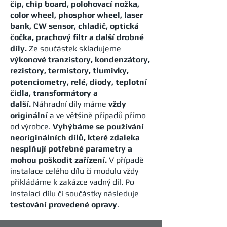
čip, chip board, polohovací nožka,
color wheel, phosphor wheel, laser
bank, CW sensor, chladič, optická
čočka, prachový filtr a další drobné
díly.
Ze součástek skladujeme
v
ýkonové tranzistory, kondenzátory,
rezistory, termistory, tlumivky,
potenciometry, relé, diody, teplotní
čidla, transformátory a
další.
Náhradní díly máme
vždy
originální
a ve většině případů přímo
od výrobce.
Vyhýbáme se používání
neoriginálních dílů, které zdaleka
nesplňují potřebné parametry a
mohou poškodit zařízení.
V případě
instalace celého dílu či modulu vždy
přikládáme k zakázce vadný díl. Po
instalaci dílu či součástky následuje
testování provedené opravy
.