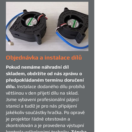
Objednávka a instalace dílů
Pokud nemáme náhradní díl
skladem, obdržíte od nás zprávu o
předpokládaném termínu doručení
dílu.
Instalace dodaného dílu probíhá
většinou v den přijetí dílu na sklad.
Jsme vybaveni profesionální pájecí
stanicí a tudíž je pro nás připájení
jakékoliv součástky hračka. Po opravě
je projektor řádně otestován a
zkontrolován a je provedena výstupní
kontrola vyškolenými techniky.
Záruka