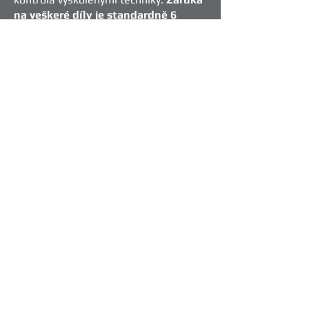
na veškeré díly je standardně 6
měsíců.
Záruka na komponentové
opravy je rovněž 6 měsíců.
Pokud
hledáte řešení
závady
vašeho
projektoru, přečtěte si naše
informace
o
běžných závadách
a nebo
kontaktujte
náš servis a poradíme
vám, jak na odstranění závady ze
strany uživatele. Pokud jste zde
nenašli řešení,
kontaktujte nás
a
pokusíme se vám pomoci.