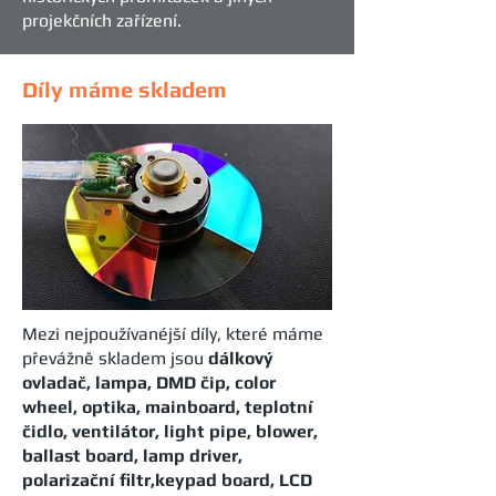
projekčních zařízení.
Díly máme skladem
Mezi nejpoužívanéjší díly, které máme
převážně skladem jsou
dálkový
ovladač, lampa, DMD čip, color
wheel, optika, mainboard, teplotní
čidlo, ventilátor, light pipe, blower,
ballast board, lamp driver,
polarizační filtr,keypad board, LCD